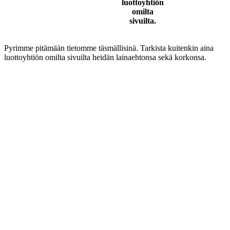
luottoyhtiön
omilta
sivuilta.
Pyrimme pitämään tietomme täsmällisinä. Tarkista kuitenkin aina
luottoyhtiön omilta sivuilta heidän lainaehtonsa sekä korkonsa.