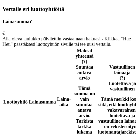
Vertaile eri luottoyhtiöitä
Lainasumma?
€
Alla oleva taulukko päivitettiin vastaamaan hakuasi - Klikkaa "Hae
Heti" päästäksesi luottoyhtiön sivulle tai tee uusi vertailu.
Maksat
yhteensä
(?)
Suuntaa
Vastuullinen
antava
lainaaja
arvio
(?)
Luotettava ja
Tämä
vastuullinen
summa on
Laina-
vain
Tämä merkki ke
Luottoyhtiö
Lainasumma
aika
suuntaa
siitä, että luottoyh
antava
vakavarainen
arvio.
luotettava ja
Tarkista
vastuullinen laina
tarkka
on rekisteröity
lukema
luotonantajarekist